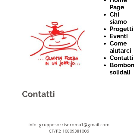
Home
Page
Chi
siamo
Progetti
Eventi
Come
aiutarci
Contatti
Bomboni
solidali
Contatti
info: grupposorrisoroma1@gmail.com
CF/PI: 10809381006